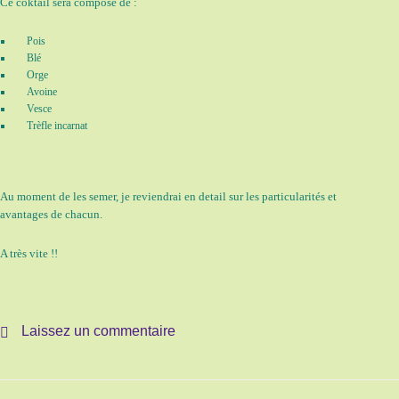
Ce coktail sera composé de :
Pois
Blé
Orge
Avoine
Vesce
Trèfle incarnat
Au moment de les semer, je reviendrai en detail sur les particularités et
avantages de chacun.
A très vite !!
Laissez un commentaire