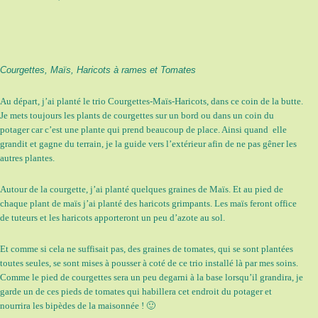
Courgettes, Maïs, Haricots à rames et Tomates
Au départ, j’ai planté le trio Courgettes-Maïs-Haricots, dans ce coin de la butte.
Je mets toujours les plants de courgettes sur un bord ou dans un coin du
potager car c’est une plante qui prend beaucoup de place. Ainsi quand elle
grandit et gagne du terrain, je la guide vers l’extérieur afin de ne pas gêner les
autres plantes.
Autour de la courgette, j’ai planté quelques graines de Maïs. Et au pied de
chaque plant de maïs j’ai planté des haricots grimpants. Les maïs feront office
de tuteurs et les haricots apporteront un peu d’azote au sol.
Et comme si cela ne suffisait pas, des graines de tomates, qui se sont plantées
toutes seules, se sont mises à pousser à coté de ce trio installé là par mes soins.
Comme le pied de courgettes sera un peu degarni à la base lorsqu’il grandira, je
garde un de ces pieds de tomates qui habillera cet endroit du potager et
nourrira les bipèdes de la maisonnée ! 🙂