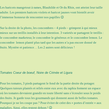
Les haricots mangetout à rames, Blauhilde et Or du Rhin, ont atteint leur taille
adulte. Les premiers haricots violets et haricot jaunes vont bientôt avoir
l’immense honneur de rencontrer nos papilles 😉
Sur la droite de la photo, les concombres – 4 pieds – grimpent à qui mieux
mieux sur un treillis installés à leur intention. 3 varietés se partagent le treillis :
le concombre marketeur, le concombre le généreux et le concombre lemon. Le
concombre lemon planté plus tard que les autres n’a pas encore donné de
fruits. Mystère et patience… Les 2 autres sont délicieux !
Tomates Coeur de boeuf, Noire de Crimée et Ligura
Pour les tomates, 3 pieds partagent le fond de la partie droite du potager.
Quelques tuteurs plantés et reliés entre eux avec du raphia forment un espace
où les tomates devraient grandir en toute liberté sans s’écrouler sous le poids
des fruits. Je garde tous les gourmands qui donnent aussi de belles tomates.
Pourquoi je ne les coupe pas ? Pour éviter de créer des « portes d’entrée » aux
maladies. Ainsi, elles restent dehors ! 😉