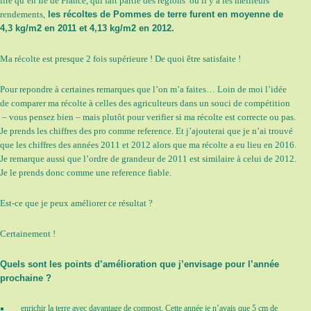
lire qu’en Ile de France, qui fait partie des régions où il y a les meilleurs
rendements,
les récoltes de Pommes de terre furent en moyenne de
4,3 kg/m2 en 2011 et 4,13 kg/m2 en 2012.
Ma récolte est presque 2 fois supérieure ! De quoi être satisfaite !
Pour repondre à certaines remarques que l’on m’a faites… Loin de moi l’idée
de comparer ma récolte à celles des agriculteurs dans un souci de compétition
– vous pensez bien – mais plutôt pour verifier si ma récolte est correcte ou pas.
Je prends les chiffres des pro comme reference. Et j’ajouterai que je n’ai trouvé
que les chiffres des années 2011 et 2012 alors que ma récolte a eu lieu en 2016.
Je remarque aussi que l’ordre de grandeur de 2011 est similaire à celui de 2012.
Je le prends donc comme une reference fiable.
Est-ce que je peux améliorer ce résultat ?
Certainement !
Quels sont les points d’amélioration que j’envisage pour l’année
prochaine ?
enrichir la terre avec davantage de compost. Cette année je n’avais que 5 cm de