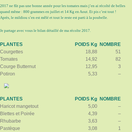
2017 ne fût pas une bonne année pour les tomates mais j’en ai récolté de belles
quand même : 800 grammes en juillet et 14 Kg en Aout. Et pis c’est tout !
Après, le mildiou s’en est mêlé et tout le reste est parti à la poubelle.
Je partage avec vous le bilan détaillé de ma récolte 2017.
PLANTES
POIDS Kg
NOMBRE
Courgettes
18,88
51
Tomates
14,92
82
Courge Butternut
12,95
3
Potiron
5,33
–
PLANTES
POIDS Kg
NOMBRE
Haricot mangetout
5,00
–
Blettes et Poirée
4,39
–
Rhubarbe
3,63
–
Pastèque
3,08
1