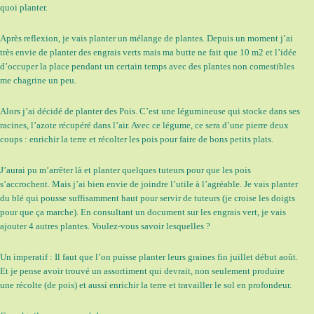
quoi planter.
Après reflexion, je vais planter un mélange de plantes. Depuis un moment j’ai
très envie de planter des engrais verts mais ma butte ne fait que 10 m2 et l’idée
d’occuper la place pendant un certain temps avec des plantes non comestibles
me chagrine un peu.
Alors j’ai décidé de planter des Pois. C’est une légumineuse qui stocke dans ses
racines, l’azote récupéré dans l’air. Avec ce légume, ce sera d’une pierre deux
coups : enrichir la terre et récolter les pois pour faire de bons petits plats.
J’aurai pu m’arrêter là et planter quelques tuteurs pour que les pois
s’accrochent. Mais j’ai bien envie de joindre l’utile à l’agréable. Je vais planter
du blé qui pousse suffisamment haut pour servir de tuteurs (je croise les doigts
pour que ça marche). En consultant un document sur les engrais vert, je vais
ajouter 4 autres plantes. Voulez-vous savoir lesquelles ?
Un imperatif : Il faut que l’on puisse planter leurs graines fin juillet début août.
Et je pense avoir trouvé un assortiment qui devrait, non seulement produire
une récolte (de pois) et aussi enrichir la terre et travailler le sol en profondeur.