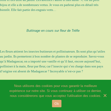
bijou et elle a de nombreuses vertus. Je vous en parlerai plus en détail très
bientôt. Elle fait partie des engrais verts…
Buttinage en cours sur fleur de Trèfle
Les fleurs attirent les insectes butineurs et pollinisateurs. Ils sont plus qu’utiles
au jardin. Ils permettent à bon nombre de plantes de se reproduire. Savez-vous
qu’à Madagascar, on a importé une vanille et qu’il faut, encore aujourd’hui,
polliniser à la main, fleur par fleur, car l’insecte qui s’en charge dans son pays
d’origine est absent de Madagascar ? Incroyable n’est-ce pas ?
Nous utilisons des cookies pour vous garantir la meilleure
expérience sur notre site. Si vous continuez à utiliser ce dernier,
nous considérerons que vous acceptez l'utilisation des cookies.
Ok