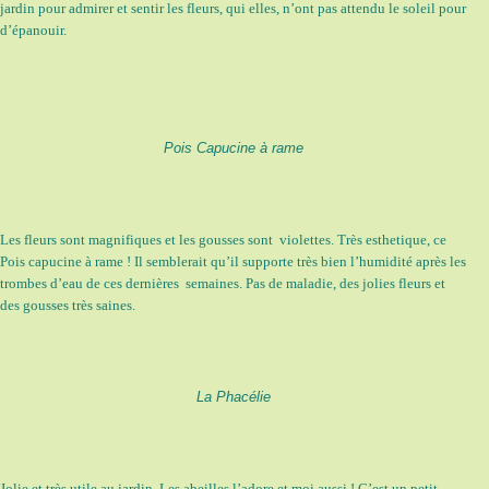
jardin pour admirer et sentir les fleurs, qui elles, n’ont pas attendu le soleil pour
d’épanouir.
Pois Capucine à rame
Les fleurs sont magnifiques et les gousses sont violettes. Très esthetique, ce
Pois capucine à rame ! Il semblerait qu’il supporte très bien l’humidité après les
trombes d’eau de ces dernières semaines. Pas de maladie, des jolies fleurs et
des gousses très saines.
La Phacélie
Jolie et très utile au jardin. Les abeilles l’adore et moi aussi ! C’est un petit