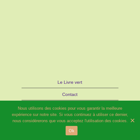
Le Livre vert
Contact
Autre site d’Hélène SCHILD : Bijoux
Nous utilisons des cookies pour vous garantir la meilleure
expérience sur notre site. Si vous continuez à utiliser ce dernier,
STRATAGEMME – PARIS
nous considérerons que vous acceptez l'utilisation des cookies.
Ok
© 2026 Potager fleuri et Compagnie