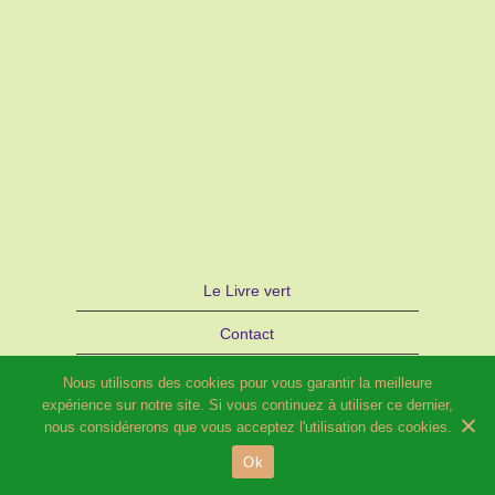
Le Livre vert
Contact
Autre site d’Hélène SCHILD : Bijoux
Nous utilisons des cookies pour vous garantir la meilleure
expérience sur notre site. Si vous continuez à utiliser ce dernier,
STRATAGEMME – PARIS
nous considérerons que vous acceptez l'utilisation des cookies.
Ok
© 2026 Potager fleuri et Compagnie