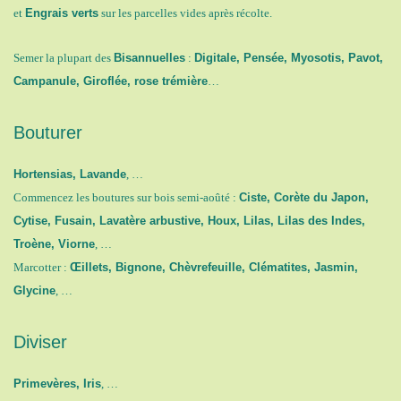
et
Engrais verts
sur les parcelles vides après récolte.
Semer la plupart des
Bisannuelles
:
Digitale, Pensée, Myosotis, Pavot,
Campanule, Giroflée, rose trémière
…
Bouturer
Hortensias, Lavande
, …
Commencez les boutures sur bois semi-aoûté :
Ciste, Corète du Japon,
Cytise, Fusain, Lavatère arbustive, Houx, Lilas, Lilas des Indes,
Troène, Viorne
, …
Marcotter :
Œillets, Bignone, Chèvrefeuille, Clématites, Jasmin,
Glycine
, …
Diviser
Primevères, Iris
, …