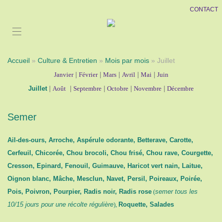
CONTACT
Accueil
»
Culture & Entretien
»
Mois par mois
» Juillet
Janvier
|
Février
|
Mars
|
Avril
|
Mai
|
Juin
Juillet
|
Août
|
Septembre
|
Octobre
|
Novembre
|
Décembre
Semer
Ail-des-ours, Arroche, Aspérule odorante, Betterave, Carotte,
Cerfeuil, Chicorée, Chou brocoli, Chou frisé, Chou rave, Courgette,
Cresson, Epinard, Fenouil, Guimauve, Haricot vert nain, Laitue,
Oignon blanc, Mâche, Mesclun, Navet, Persil, Poireaux, Poirée,
Pois, Poivron, Pourpier, Radis noir, Radis rose
(
semer tous les
10/15 jours pour une récolte régulière
),
Roquette, Salades