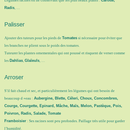
Légumes racines en ne conservant que les plus beaux plants :
Carotte,
Radis
, …
Palisser
Ajouter des tuteurs pour les pieds de
Tomates
si nécessaire pour éviter que
les branches ne plient sous le poids des tomates.
Tuteurer les plantes ornementales qui ont poussé et risquent de verser comme
les
Dahlias
,
Glaïeuls
, …
Arroser
S’il fait chaud et sec, et particulièrement les légumes qui ont besoin de
beaucoup d »eau :
Aubergine, Blette, Céleri, Choux, Concombres,
Courge, Courgette, Epinard, Mâche, Maïs, Melon, Pastèque, Pois,
Poivron, Radis, Salade, Tomate
Framboisier
: Ses racines sont peu profondes. Paillage très utile pour garder
l’humidité.