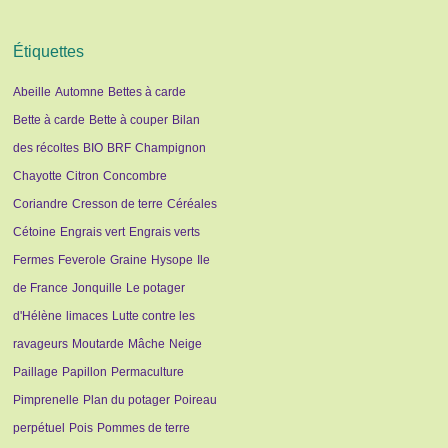
Étiquettes
Abeille
Automne
Bettes à carde
Bette à carde
Bette à couper
Bilan
des récoltes
BIO
BRF
Champignon
Chayotte
Citron
Concombre
Coriandre
Cresson de terre
Céréales
Cétoine
Engrais vert
Engrais verts
Fermes
Feverole
Graine
Hysope
Ile
de France
Jonquille
Le potager
d'Hélène
limaces
Lutte contre les
ravageurs
Moutarde
Mâche
Neige
Paillage
Papillon
Permaculture
Pimprenelle
Plan du potager
Poireau
perpétuel
Pois
Pommes de terre