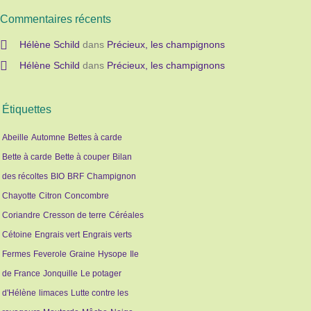
Commentaires récents
Hélène Schild
dans
Précieux, les champignons
Hélène Schild
dans
Précieux, les champignons
Étiquettes
Abeille
Automne
Bettes à carde
Bette à carde
Bette à couper
Bilan
des récoltes
BIO
BRF
Champignon
Chayotte
Citron
Concombre
Coriandre
Cresson de terre
Céréales
Cétoine
Engrais vert
Engrais verts
Fermes
Feverole
Graine
Hysope
Ile
de France
Jonquille
Le potager
d'Hélène
limaces
Lutte contre les