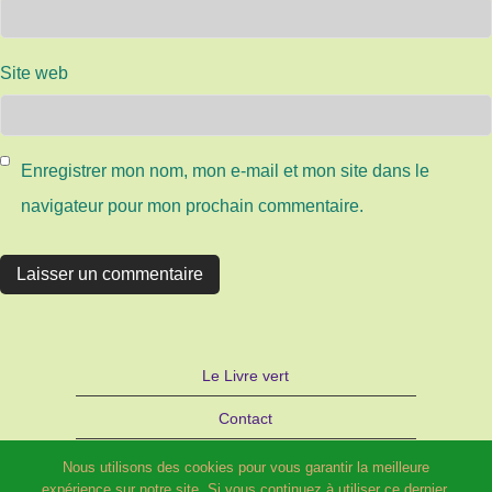
Site web
Enregistrer mon nom, mon e-mail et mon site dans le
navigateur pour mon prochain commentaire.
Le Livre vert
Contact
Autre site d’Hélène SCHILD : Bijoux
Nous utilisons des cookies pour vous garantir la meilleure
expérience sur notre site. Si vous continuez à utiliser ce dernier,
STRATAGEMME – PARIS