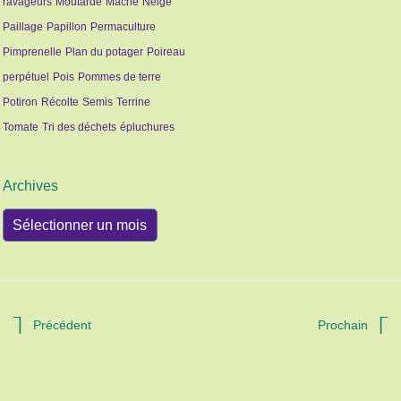
ravageurs
Moutarde
Mâche
Neige
Paillage
Papillon
Permaculture
Pimprenelle
Plan du potager
Poireau
perpétuel
Pois
Pommes de terre
Potiron
Récolte
Semis
Terrine
Tomate
Tri des déchets
épluchures
Archives
Archives
Précédent
Prochain