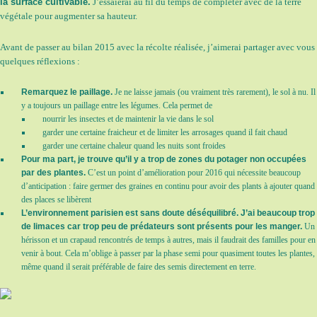
la surface cultivable.
J’essaierai au fil du temps de compléter avec de la terre
végétale pour augmenter sa hauteur.
Avant de passer au bilan 2015 avec la récolte réalisée, j’aimerai partager avec vous
quelques réflexions :
Remarquez le paillage.
Je ne laisse jamais (ou vraiment très rarement), le sol à nu. Il
y a toujours un paillage entre les légumes. Cela permet de
nourrir les insectes et de maintenir la vie dans le sol
garder une certaine fraicheur et de limiter les arrosages quand il fait chaud
garder une certaine chaleur quand les nuits sont froides
Pour ma part, je trouve qu’il y a trop de zones du potager non occupées
par des plantes.
C’est un point d’amélioration pour 2016 qui nécessite beaucoup
d’anticipation : faire germer des graines en continu pour avoir des plants à ajouter quand
des places se libèrent
L’environnement parisien est sans doute déséquilibré. J’ai beaucoup trop
de limaces car trop peu de prédateurs sont présents pour les manger.
Un
hérisson et un crapaud rencontrés de temps à autres, mais il faudrait des familles pour en
venir à bout. Cela m’oblige à passer par la phase semi pour quasiment toutes les plantes,
même quand il serait préférable de faire des semis directement en terre.