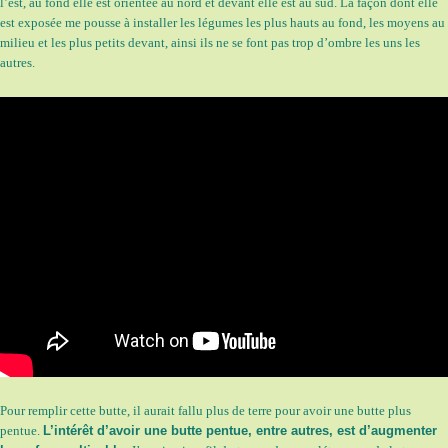
l’est, au fond elle est orientée au nord et devant elle est au sud. La façon dont elle
est exposée me pousse à installer les légumes les plus hauts au fond, les moyens au
milieu et les plus petits devant, ainsi ils ne se font pas trop d’ombre les uns les
autres.
Pour remplir cette butte, il aurait fallu plus de terre pour avoir une butte plus
pentue.
L’intérêt d’avoir une butte pentue, entre autres, est d’augmenter