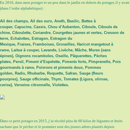
En 2016, dans mon potager et un peu dans le jardin en dehors du potager, il y avait
(dans l’ordre alphabétique) :
Ail des champs, Ail des ours, Aneth, Basilic, Bettes à
couper, Capucine, Cassis, Chou d’Aubenton, Ciboule, Ciboule de
chine, Ciboulette, Coriandre, Courgettes jaunes et vertes, Cresson de
terre, Echalottes, Estragon, Estragon du
Mexique, Fraises, Framboises, Groseilles, Haricot mangetout à
rame, Laitue à couper, Lavande, Livèche, Mâche, Mures (sans
épines), Oignons rocamboles, Oseille, Pâquerettes, Pèches
plates, Persil, Piment d’Espelette, Piments forts, Pimprenelle, Pois
gourmands à rame, Poivrons et piments doux, Pommes
golden, Radis, Rhubarbe, Roquette, Safran, Sauge (fleurs
pourpres), Sauge officinale, Thym, Tomates (Ligura, olirose,
cerise), Verveine citronnelle, Violettes.
Dans ce petit potager en 2015, j’ai récolté plus de 60 kilos de légumes et fruits
sachant que le pécher et le pommier sont des jeunes arbres plantés depuis