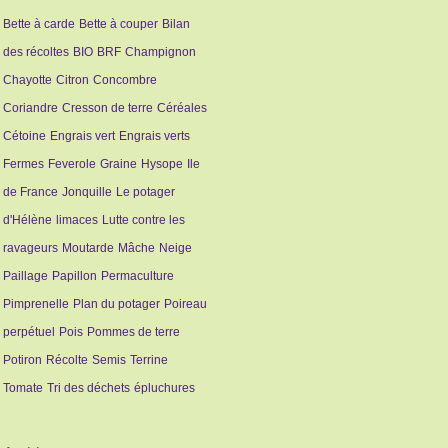
Bette à carde
Bette à couper
Bilan
des récoltes
BIO
BRF
Champignon
Chayotte
Citron
Concombre
Coriandre
Cresson de terre
Céréales
Cétoine
Engrais vert
Engrais verts
Fermes
Feverole
Graine
Hysope
Ile
de France
Jonquille
Le potager
d'Hélène
limaces
Lutte contre les
ravageurs
Moutarde
Mâche
Neige
Paillage
Papillon
Permaculture
Pimprenelle
Plan du potager
Poireau
perpétuel
Pois
Pommes de terre
Potiron
Récolte
Semis
Terrine
Tomate
Tri des déchets
épluchures