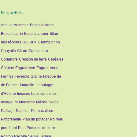
Étiquettes
Abeille
Automne
Bettes à carde
Bette à carde
Bette à couper
Bilan
des récoltes
BIO
BRF
Champignon
Chayotte
Citron
Concombre
Coriandre
Cresson de terre
Céréales
Cétoine
Engrais vert
Engrais verts
Fermes
Feverole
Graine
Hysope
Ile
de France
Jonquille
Le potager
d'Hélène
limaces
Lutte contre les
ravageurs
Moutarde
Mâche
Neige
Paillage
Papillon
Permaculture
Pimprenelle
Plan du potager
Poireau
perpétuel
Pois
Pommes de terre
Potiron
Récolte
Semis
Terrine