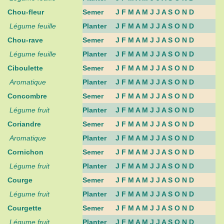
Chou-fleur
Semer
J F M A M J J A S O N D
Légume feuille
Planter
J F M A M J J A S O N D
Chou-rave
Semer
J F M A M J J A S O N D
Légume feuille
Planter
J F M A M J J A S O N D
Ciboulette
Semer
J F M A M J J A S O N D
Aromatique
Planter
J F M A M J J A S O N D
Concombre
Semer
J F M A M J J A S O N D
Légume fruit
Planter
J F M A M J J A S O N D
Coriandre
Semer
J F M A M J J A S O N D
Aromatique
Planter
J F M A M J J A S O N D
Cornichon
Semer
J F M A M J J A S O N D
Légume fruit
Planter
J F M A M J J A S O N D
Courge
Semer
J F M A M J J A S O N D
Légume fruit
Planter
J F M A M J J A S O N D
Courgette
Semer
J F M A M J J A S O N D
Légume fruit
Planter
J F M A M J J A S O N D