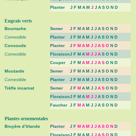
Planter
J F M A M
J
J A S O N D
Engrais verts
Bourrache
Semer
J F M A M J J A S O N D
Comestible
Planter
J F M A M J J A S O N D
Consoude
Planter
J
F M A M J J A S O
N D
Comestible
Floraison
J F M A
M J J A
S O N D
Couper
J F M
A M J J A S
O N D
Moutarde
Semer
J F M A M J J A S O N D
Comestible
Planter
J F M A M J J A S O N D
Trèfle incarnat
Semer
J F
M
A M J J
A S
O N D
Floraison
J F M A
M J J
A S O N D
Faucher
J F
M A
M J J A S O N D
Plantes ornementales
Bruyère d’Irlande
Planter
J F
M A M J J A S O N
D
Floraison
J F M A M
J J A S O
N D