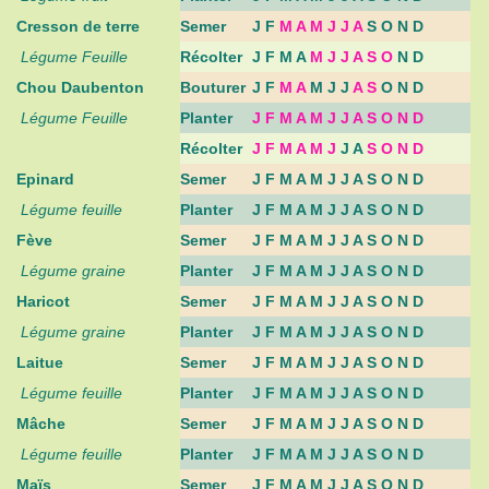
Cresson de terre
Semer
J F
M A M J J A
S O N D
Légume Feuille
Récolter
J F M A
M J J A S O
N D
Chou Daubenton
Bouturer
J F
M A
M J J
A S
O N D
Légume Feuille
Planter
J F M A M J J A S O N D
Récolter
J F M A M J
J A
S O N D
Epinard
Semer
J F M A M J J A S O N D
Légume feuille
Planter
J F M A M J J A S O N D
Fève
Semer
J F M A M J J A S O N D
Légume graine
Planter
J F M A M J J A S O N D
Haricot
Semer
J F M A M J J A S O N D
Légume graine
Planter
J F M A M J J A S O N D
Laitue
Semer
J F M A M J J A S O N D
Légume feuille
Planter
J F M A M J J A S O N D
Mâche
Semer
J F M A M J J A S O N D
Légume feuille
Planter
J F M A M J J A S O N D
Maïs
Semer
J F M A M J J A S O N D