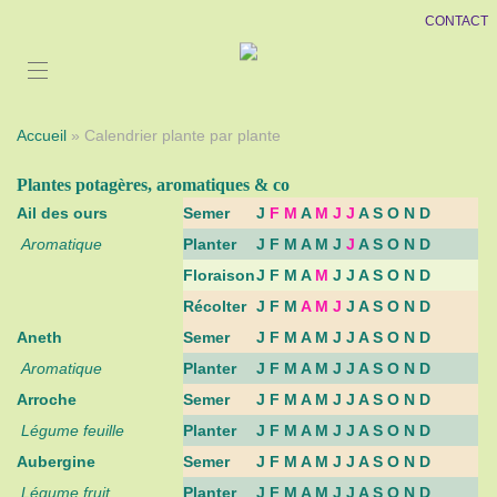
CONTACT
Accueil
» Calendrier plante par plante
Plantes potagères, aromatiques & co
Ail des ours
Semer
J
F M
A
M J J
A S O N D
Aromatique
Planter
J F M A M J
J
A S O N D
Floraison
J F M A
M
J J A S O N D
Récolter
J F M
A M J
J A S O N D
Aneth
Semer
J F M A M J J A S O N D
Aromatique
Planter
J F M A M J J A S O N D
Arroche
Semer
J F M A M J J A S O N D
Légume feuille
Planter
J F M A M J J A S O N D
Aubergine
Semer
J F M A M J J A S O N D
Légume fruit
Planter
J F M A M J J A S O N D