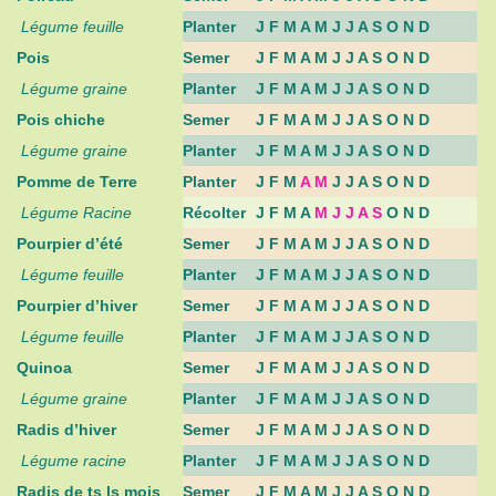
Légume feuille
Planter
J F M A M J J A S O N D
Pois
Semer
J F M A M J J A S O N D
Légume graine
Planter
J F M A M J J A S O N D
Pois chiche
Semer
J F M A M J J A S O N D
Légume graine
Planter
J F M A M J J A S O N D
Pomme de Terre
Planter
J F M
A M
J J A S O N D
Légume Racine
Récolter
J F M A
M J J A S
O N D
Pourpier d’été
Semer
J F M A M J J A S O N D
Légume feuille
Planter
J F M A M J J A S O N D
Pourpier d’hiver
Semer
J F M A M J J A S O N D
Légume feuille
Planter
J F M A M J J A S O N D
Quinoa
Semer
J F M A M J J A S O N D
Légume graine
Planter
J F M A M J J A S O N D
Radis d’hiver
Semer
J F M A M J J A S O N D
Légume racine
Planter
J F M A M J J A S O N D
Radis de ts ls mois
Semer
J F M A M J J A S O N D