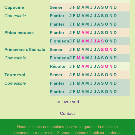
Capucine
Semer
J F M A M J J A S O N D
Comestible
Planter
J F M A M J J A S O N D
Planter
J F M A M J J A S O N D
Phlox mousse
Planter
J F M
A M
J J A S O N D
Floraison
J F M
A M J J A S
O N D
Primevère officinale
Semer
J F M A M J J A
S O N
D
Comestible
Floraison
J F
M A
M J J A S O N D
Récolter
J F M
A M
J J A
S O N
D
Tournesol
Semer
J F M A M J J A S O N D
Comestible
Planter
J F M A M J J A S O N D
Planter
J F M A M J J A S O N D
Le Livre vert
Contact
Autre site d’Hélène SCHILD : Bijoux
Nous utilisons des cookies pour vous garantir la meilleure
expérience sur notre site. Si vous continuez à utiliser ce dernier,
STRATAGEMME – PARIS