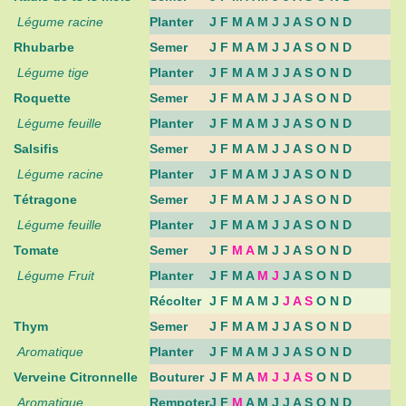
Légume racine
Planter
J F M A M J J A S O N D
Rhubarbe
Semer
J F M A M J J A S O N D
Légume tige
Planter
J F M A M J J A S O N D
Roquette
Semer
J F M A M J J A S O N D
Légume feuille
Planter
J F M A M J J A S O N D
Salsifis
Semer
J F M A M J J A S O N D
Légume racine
Planter
J F M A M J J A S O N D
Tétragone
Semer
J F M A M J J A S O N D
Légume feuille
Planter
J F M A M J J A S O N D
Tomate
Semer
J F
M A
M J J A S O N D
Légume Fruit
Planter
J F M A
M J
J A S O N D
Récolter
J F M A M J
J A S
O N D
Thym
Semer
J F M A M J J A S O N D
Aromatique
Planter
J F M A M J J A S O N D
Verveine Citronnelle
Bouturer
J F M A
M J J A S
O N D
Aromatique
Rempoter
J F
M
A M J J A S O N D