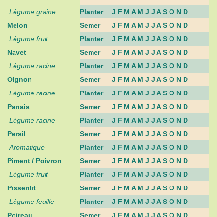
Légume graine
Planter
J F M A M J J A S O N D
Melon
Semer
J F M A M J J A S O N D
Légume fruit
Planter
J F M A M J J A S O N D
Navet
Semer
J F M A M J J A S O N D
Légume racine
Planter
J F M A M J J A S O N D
Oignon
Semer
J F M A M J J A S O N D
Légume racine
Planter
J F M A M J J A S O N D
Panais
Semer
J F M A M J J A S O N D
Légume racine
Planter
J F M A M J J A S O N D
Persil
Semer
J F M A M J J A S O N D
Aromatique
Planter
J F M A M J J A S O N D
Piment / Poivron
Semer
J F M A M J J A S O N D
Légume fruit
Planter
J F M A M J J A S O N D
Pissenlit
Semer
J F M A M J J A S O N D
Légume feuille
Planter
J F M A M J J A S O N D
Poireau
Semer
J F M A M J J A S O N D