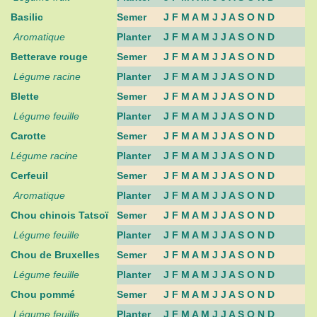
Basilic
Semer
J F M A M J J A S O N D
Aromatique
Planter
J F M A M J J A S O N D
Betterave rouge
Semer
J F M A M J J A S O N D
Légume racine
Planter
J F M A M J J A S O N D
Blette
Semer
J F M A M J J A S O N D
Légume feuille
Planter
J F M A M J J A S O N D
Carotte
Semer
J F M A M J J A S O N D
Légume racine
Planter
J F M A M J J A S O N D
Cerfeuil
Semer
J F M A M J J A S O N D
Aromatique
Planter
J F M A M J J A S O N D
Chou chinois Tatsoï
Semer
J F M A M J J A S O N D
Légume feuille
Planter
J F M A M J J A S O N D
Chou de Bruxelles
Semer
J F M A M J J A S O N D
Légume feuille
Planter
J F M A M J J A S O N D
Chou pommé
Semer
J F M A M J J A S O N D
Légume feuille
Planter
J F M A M J J A S O N D