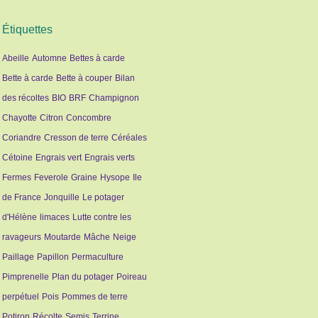
Étiquettes
Abeille
Automne
Bettes à carde
Bette à carde
Bette à couper
Bilan
des récoltes
BIO
BRF
Champignon
Chayotte
Citron
Concombre
Coriandre
Cresson de terre
Céréales
Cétoine
Engrais vert
Engrais verts
Fermes
Feverole
Graine
Hysope
Ile
de France
Jonquille
Le potager
d'Hélène
limaces
Lutte contre les
ravageurs
Moutarde
Mâche
Neige
Paillage
Papillon
Permaculture
Pimprenelle
Plan du potager
Poireau
perpétuel
Pois
Pommes de terre
Potiron
Récolte
Semis
Terrine