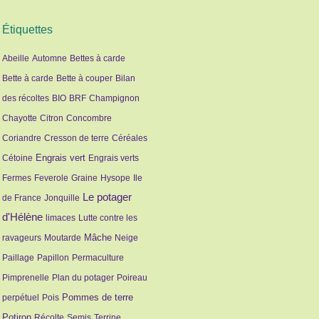
Étiquettes
Abeille
Automne
Bettes à carde
Bette à carde
Bette à couper
Bilan
des récoltes
BIO
BRF
Champignon
Chayotte
Citron
Concombre
Coriandre
Cresson de terre
Céréales
Engrais vert
Cétoine
Engrais verts
Fermes
Feverole
Graine
Hysope
Ile
Le potager
de France
Jonquille
d'Hélène
limaces
Lutte contre les
Mâche
ravageurs
Moutarde
Neige
Paillage
Papillon
Permaculture
Pimprenelle
Plan du potager
Poireau
Pommes de terre
perpétuel
Pois
Potiron
Récolte
Semis
Terrine