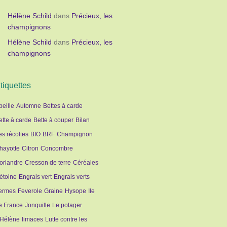
Hélène Schild
dans
Précieux, les
champignons
Hélène Schild
dans
Précieux, les
champignons
tiquettes
beille
Automne
Bettes à carde
ette à carde
Bette à couper
Bilan
es récoltes
BIO
BRF
Champignon
hayotte
Citron
Concombre
oriandre
Cresson de terre
Céréales
étoine
Engrais vert
Engrais verts
ermes
Feverole
Graine
Hysope
Ile
e France
Jonquille
Le potager
'Hélène
limaces
Lutte contre les