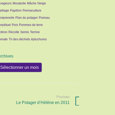
avageurs
Moutarde
Mâche
Neige
aillage
Papillon
Permaculture
imprenelle
Plan du potager
Poireau
erpétuel
Pois
Pommes de terre
otiron
Récolte
Semis
Terrine
omate
Tri des déchets
épluchures
rchives
rchives
Prochain
Le Potager d’Hélène en 2011