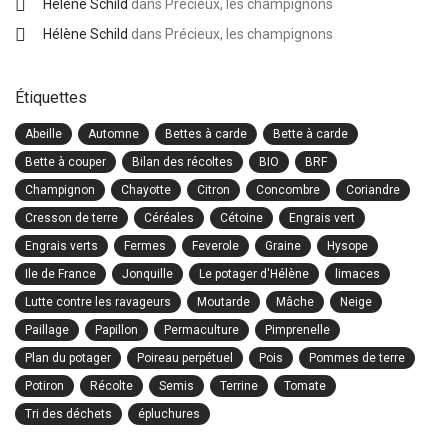
Hélène Schild
dans
Précieux, les champignons
Hélène Schild
dans
Précieux, les champignons
Étiquettes
Abeille
Automne
Bettes à carde
Bette à carde
Bette à couper
Bilan des récoltes
BIO
BRF
Champignon
Chayotte
Citron
Concombre
Coriandre
Cresson de terre
Céréales
Cétoine
Engrais vert
Engrais verts
Fermes
Feverole
Graine
Hysope
Ile de France
Jonquille
Le potager d'Hélène
limaces
Lutte contre les ravageurs
Moutarde
Mâche
Neige
Paillage
Papillon
Permaculture
Pimprenelle
Plan du potager
Poireau perpétuel
Pois
Pommes de terre
Potiron
Récolte
Semis
Terrine
Tomate
Tri des déchets
épluchures