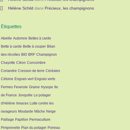
Hélène Schild
dans
Précieux, les champignons
Étiquettes
Abeille
Automne
Bettes à carde
Bette à carde
Bette à couper
Bilan
des récoltes
BIO
BRF
Champignon
Chayotte
Citron
Concombre
Coriandre
Cresson de terre
Céréales
Cétoine
Engrais vert
Engrais verts
Fermes
Feverole
Graine
Hysope
Ile
de France
Jonquille
Le potager
d'Hélène
limaces
Lutte contre les
ravageurs
Moutarde
Mâche
Neige
Paillage
Papillon
Permaculture
Pimprenelle
Plan du potager
Poireau