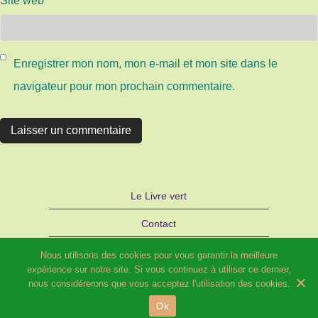
Site web
Enregistrer mon nom, mon e-mail et mon site dans le
navigateur pour mon prochain commentaire.
Le Livre vert
Contact
Autre site d’Hélène SCHILD : Bijoux
Nous utilisons des cookies pour vous garantir la meilleure
expérience sur notre site. Si vous continuez à utiliser ce dernier,
STRATAGEMME – PARIS
nous considérerons que vous acceptez l'utilisation des cookies.
Ok
© 2026 Potager fleuri et Compagnie