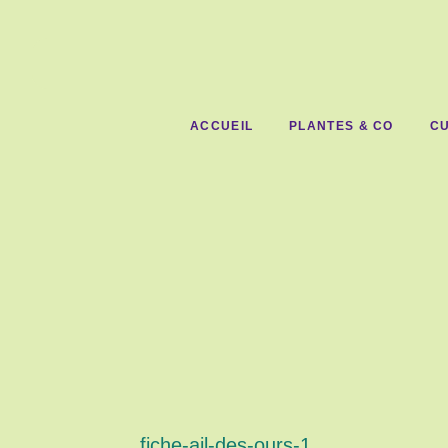
ACCUEIL
PLANTES & CO
CU
fiche-ail-des-ours-1