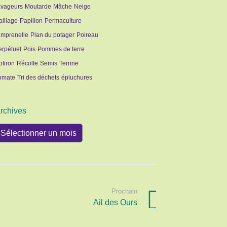
avageurs
Moutarde
Mâche
Neige
aillage
Papillon
Permaculture
imprenelle
Plan du potager
Poireau
erpétuel
Pois
Pommes de terre
otiron
Récolte
Semis
Terrine
omate
Tri des déchets
épluchures
rchives
rchives
Prochain
Ail des Ours