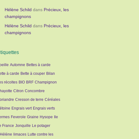
Hélène Schild
dans
Précieux, les
champignons
Hélène Schild
dans
Précieux, les
champignons
tiquettes
beille
Automne
Bettes à carde
ette à carde
Bette à couper
Bilan
es récoltes
BIO
BRF
Champignon
hayotte
Citron
Concombre
oriandre
Cresson de terre
Céréales
étoine
Engrais vert
Engrais verts
ermes
Feverole
Graine
Hysope
Ile
e France
Jonquille
Le potager
'Hélène
limaces
Lutte contre les