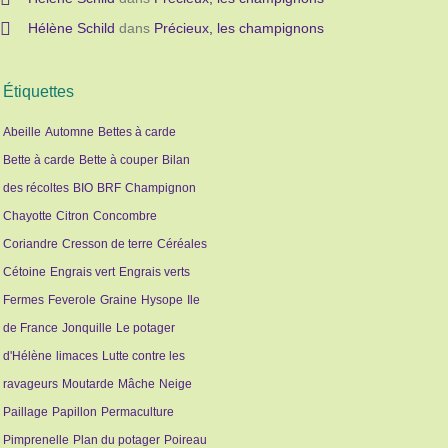
Hélène Schild
dans
Précieux, les champignons
Étiquettes
Abeille
Automne
Bettes à carde
Bette à carde
Bette à couper
Bilan
des récoltes
BIO
BRF
Champignon
Chayotte
Citron
Concombre
Coriandre
Cresson de terre
Céréales
Cétoine
Engrais vert
Engrais verts
Fermes
Feverole
Graine
Hysope
Ile
de France
Jonquille
Le potager
d'Hélène
limaces
Lutte contre les
ravageurs
Moutarde
Mâche
Neige
Paillage
Papillon
Permaculture
Pimprenelle
Plan du potager
Poireau