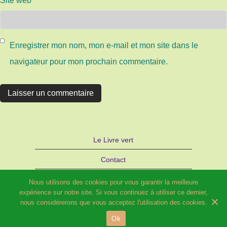
Site web
Enregistrer mon nom, mon e-mail et mon site dans le
navigateur pour mon prochain commentaire.
Le Livre vert
Contact
Autre site d’Hélène SCHILD : Bijoux
Nous utilisons des cookies pour vous garantir la meilleure
expérience sur notre site. Si vous continuez à utiliser ce dernier,
STRATAGEMME – PARIS
nous considérerons que vous acceptez l'utilisation des cookies.
Ok
© 2026 Potager fleuri et Compagnie