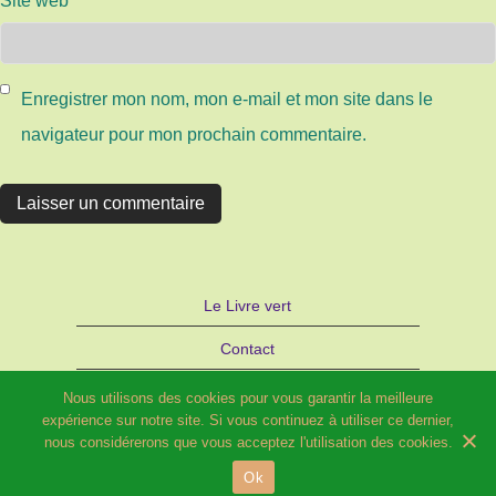
Site web
Enregistrer mon nom, mon e-mail et mon site dans le
navigateur pour mon prochain commentaire.
Le Livre vert
Contact
Autre site d’Hélène SCHILD : Bijoux
Nous utilisons des cookies pour vous garantir la meilleure
expérience sur notre site. Si vous continuez à utiliser ce dernier,
STRATAGEMME – PARIS
nous considérerons que vous acceptez l'utilisation des cookies.
Ok
© 2026 Potager fleuri et Compagnie