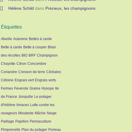
Hélène Schild
dans
Précieux, les champignons
Étiquettes
Abeille
Automne
Bettes à carde
Bette à carde
Bette à couper
Bilan
des récoltes
BIO
BRF
Champignon
Chayotte
Citron
Concombre
Coriandre
Cresson de terre
Céréales
Cétoine
Engrais vert
Engrais verts
Fermes
Feverole
Graine
Hysope
Ile
de France
Jonquille
Le potager
d'Hélène
limaces
Lutte contre les
ravageurs
Moutarde
Mâche
Neige
Paillage
Papillon
Permaculture
Pimprenelle
Plan du potager
Poireau