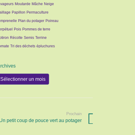
avageurs
Moutarde
Mâche
Neige
aillage
Papillon
Permaculture
imprenelle
Plan du potager
Poireau
erpétuel
Pois
Pommes de terre
otiron
Récolte
Semis
Terrine
omate
Tri des déchets
épluchures
rchives
rchives
Prochain
Un petit coup de pouce vert au potager