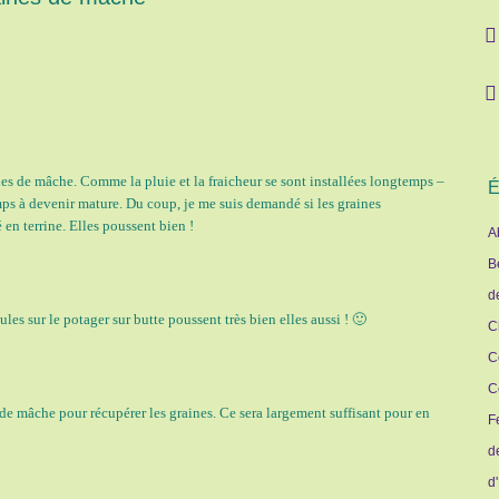
ines de mâche. Comme la pluie et la fraicheur se sont installées longtemps –
É
mps à devenir mature. Du coup, je me suis demandé si les graines
en terrine. Elles poussent bien !
A
B
d
ules sur le potager sur butte poussent très bien elles aussi ! 🙂
C
C
C
 de mâche pour récupérer les graines. Ce sera largement suffisant pour en
F
d
d