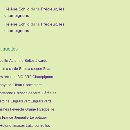
Hélène Schild
dans
Précieux, les
champignons
Hélène Schild
dans
Précieux, les
champignons
tiquettes
beille
Automne
Bettes à carde
ette à carde
Bette à couper
Bilan
es récoltes
BIO
BRF
Champignon
hayotte
Citron
Concombre
oriandre
Cresson de terre
Céréales
étoine
Engrais vert
Engrais verts
ermes
Feverole
Graine
Hysope
Ile
e France
Jonquille
Le potager
'Hélène
limaces
Lutte contre les