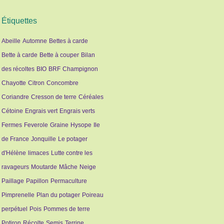
Étiquettes
Abeille
Automne
Bettes à carde
Bette à carde
Bette à couper
Bilan
des récoltes
BIO
BRF
Champignon
Chayotte
Citron
Concombre
Coriandre
Cresson de terre
Céréales
Cétoine
Engrais vert
Engrais verts
Fermes
Feverole
Graine
Hysope
Ile
de France
Jonquille
Le potager
d'Hélène
limaces
Lutte contre les
ravageurs
Moutarde
Mâche
Neige
Paillage
Papillon
Permaculture
Pimprenelle
Plan du potager
Poireau
perpétuel
Pois
Pommes de terre
Potiron
Récolte
Semis
Terrine