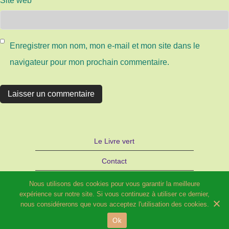
Site web
Enregistrer mon nom, mon e-mail et mon site dans le
navigateur pour mon prochain commentaire.
Le Livre vert
Contact
Autre site d’Hélène SCHILD : Bijoux
Nous utilisons des cookies pour vous garantir la meilleure
expérience sur notre site. Si vous continuez à utiliser ce dernier,
STRATAGEMME – PARIS
nous considérerons que vous acceptez l'utilisation des cookies.
Ok
© 2026 Potager fleuri et Compagnie