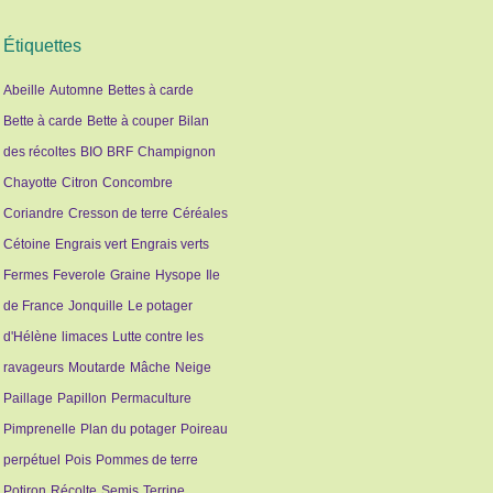
Étiquettes
Abeille
Automne
Bettes à carde
Bette à carde
Bette à couper
Bilan
des récoltes
BIO
BRF
Champignon
Chayotte
Citron
Concombre
Coriandre
Cresson de terre
Céréales
Cétoine
Engrais vert
Engrais verts
Fermes
Feverole
Graine
Hysope
Ile
de France
Jonquille
Le potager
d'Hélène
limaces
Lutte contre les
ravageurs
Moutarde
Mâche
Neige
Paillage
Papillon
Permaculture
Pimprenelle
Plan du potager
Poireau
perpétuel
Pois
Pommes de terre
Potiron
Récolte
Semis
Terrine