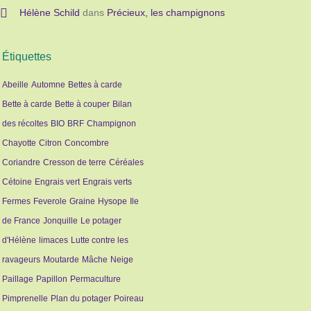
Hélène Schild
dans
Précieux, les champignons
Étiquettes
Abeille
Automne
Bettes à carde
Bette à carde
Bette à couper
Bilan
des récoltes
BIO
BRF
Champignon
Chayotte
Citron
Concombre
Coriandre
Cresson de terre
Céréales
Cétoine
Engrais vert
Engrais verts
Fermes
Feverole
Graine
Hysope
Ile
de France
Jonquille
Le potager
d'Hélène
limaces
Lutte contre les
ravageurs
Moutarde
Mâche
Neige
Paillage
Papillon
Permaculture
Pimprenelle
Plan du potager
Poireau