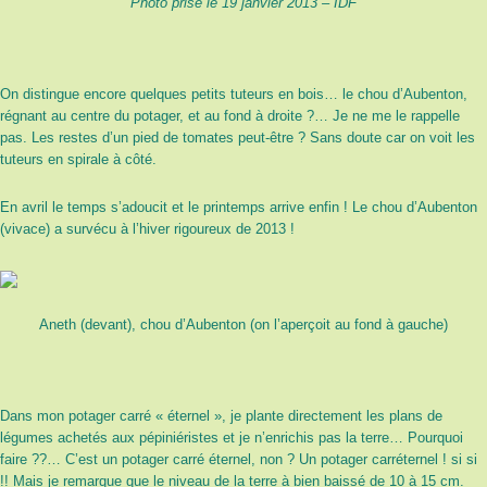
Photo prise le 19 janvier 2013 – IDF
On distingue encore quelques petits tuteurs en bois… le chou d’Aubenton,
régnant au centre du potager, et au fond à droite ?… Je ne me le rappelle
pas. Les restes d’un pied de tomates peut-être ? Sans doute car on voit les
tuteurs en spirale à côté.
En avril le temps s’adoucit et le printemps arrive enfin ! Le chou d’Aubenton
(vivace) a survécu à l’hiver rigoureux de 2013 !
Aneth (devant), chou d’Aubenton (on l’aperçoit au fond à gauche)
Dans mon potager carré « éternel », je plante directement les plans de
légumes achetés aux pépiniéristes et je n’enrichis pas la terre… Pourquoi
faire ??… C’est un potager carré éternel, non ? Un potager carréternel ! si si
!! Mais je remarque que le niveau de la terre à bien baissé de 10 à 15 cm.