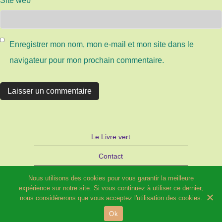
Site web
Enregistrer mon nom, mon e-mail et mon site dans le
navigateur pour mon prochain commentaire.
Le Livre vert
Contact
Autre site d’Hélène SCHILD : Bijoux
Nous utilisons des cookies pour vous garantir la meilleure
expérience sur notre site. Si vous continuez à utiliser ce dernier,
STRATAGEMME – PARIS
nous considérerons que vous acceptez l'utilisation des cookies.
Ok
© 2026 Potager fleuri et Compagnie