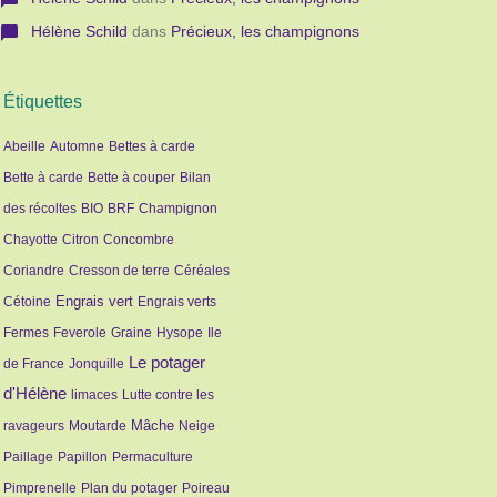
Hélène Schild
dans
Précieux, les champignons
Étiquettes
Abeille
Automne
Bettes à carde
Bette à carde
Bette à couper
Bilan
des récoltes
BIO
BRF
Champignon
Chayotte
Citron
Concombre
Coriandre
Cresson de terre
Céréales
Engrais vert
Cétoine
Engrais verts
Fermes
Feverole
Graine
Hysope
Ile
Le potager
de France
Jonquille
d'Hélène
limaces
Lutte contre les
Mâche
ravageurs
Moutarde
Neige
Paillage
Papillon
Permaculture
Pimprenelle
Plan du potager
Poireau