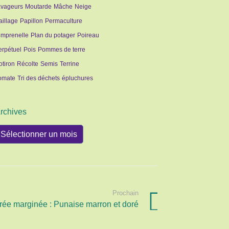
avageurs
Moutarde
Mâche
Neige
aillage
Papillon
Permaculture
imprenelle
Plan du potager
Poireau
erpétuel
Pois
Pommes de terre
otiron
Récolte
Semis
Terrine
omate
Tri des déchets
épluchures
rchives
rchives
Prochain
rée marginée : Punaise marron et doré