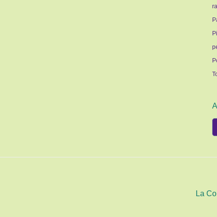
r
P
P
p
P
T
A
A
La Co