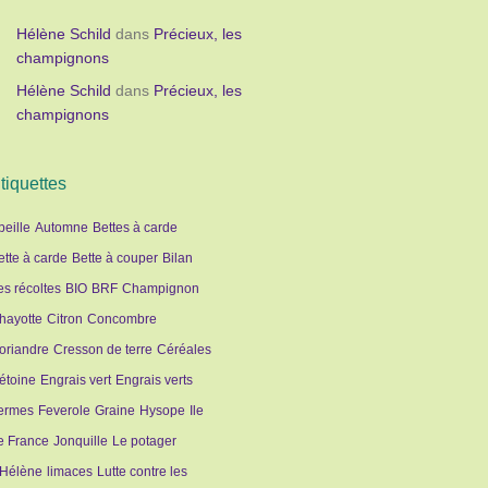
Hélène Schild
dans
Précieux, les
champignons
Hélène Schild
dans
Précieux, les
champignons
tiquettes
beille
Automne
Bettes à carde
ette à carde
Bette à couper
Bilan
es récoltes
BIO
BRF
Champignon
hayotte
Citron
Concombre
oriandre
Cresson de terre
Céréales
étoine
Engrais vert
Engrais verts
ermes
Feverole
Graine
Hysope
Ile
e France
Jonquille
Le potager
'Hélène
limaces
Lutte contre les