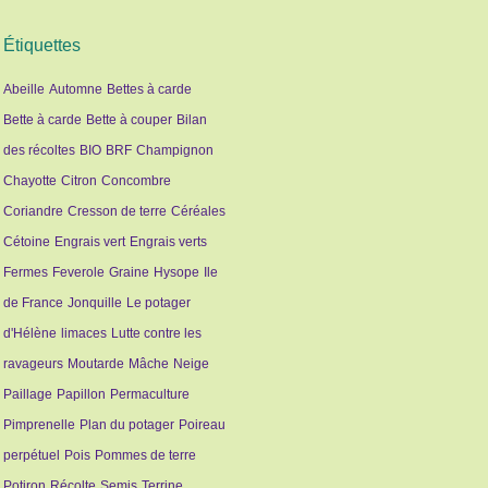
Étiquettes
Abeille
Automne
Bettes à carde
Bette à carde
Bette à couper
Bilan
des récoltes
BIO
BRF
Champignon
Chayotte
Citron
Concombre
Coriandre
Cresson de terre
Céréales
Cétoine
Engrais vert
Engrais verts
Fermes
Feverole
Graine
Hysope
Ile
de France
Jonquille
Le potager
d'Hélène
limaces
Lutte contre les
ravageurs
Moutarde
Mâche
Neige
Paillage
Papillon
Permaculture
Pimprenelle
Plan du potager
Poireau
perpétuel
Pois
Pommes de terre
Potiron
Récolte
Semis
Terrine