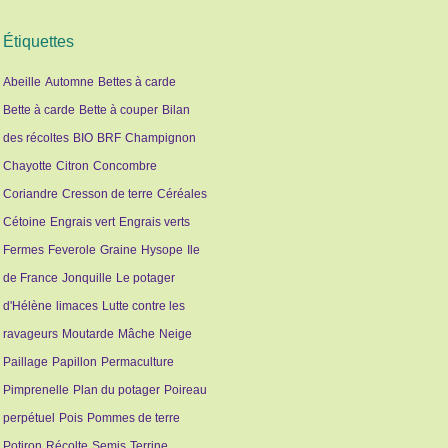
Étiquettes
Abeille
Automne
Bettes à carde
Bette à carde
Bette à couper
Bilan
des récoltes
BIO
BRF
Champignon
Chayotte
Citron
Concombre
Coriandre
Cresson de terre
Céréales
Cétoine
Engrais vert
Engrais verts
Fermes
Feverole
Graine
Hysope
Ile
de France
Jonquille
Le potager
d'Hélène
limaces
Lutte contre les
ravageurs
Moutarde
Mâche
Neige
Paillage
Papillon
Permaculture
Pimprenelle
Plan du potager
Poireau
perpétuel
Pois
Pommes de terre
Potiron
Récolte
Semis
Terrine