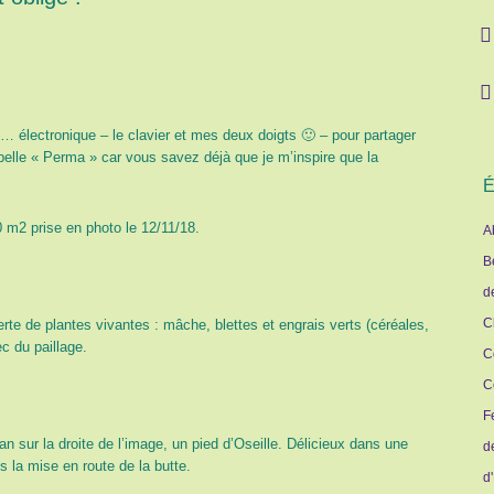
e… électronique – le clavier et mes deux doigts 🙂 – pour partager
elle « Perma » car vous savez déjà que je m’inspire que la
É
 m2 prise en photo le 12/11/18.
A
B
d
C
e de plantes vivantes : mâche, blettes et engrais verts (céréales,
c du paillage.
C
C
F
lan sur la droite de l’image, un pied d’Oseille. Délicieux dans une
d
s la mise en route de la butte.
d