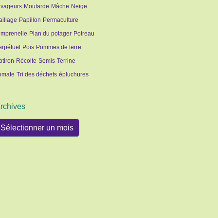
avageurs
Moutarde
Mâche
Neige
aillage
Papillon
Permaculture
imprenelle
Plan du potager
Poireau
erpétuel
Pois
Pommes de terre
otiron
Récolte
Semis
Terrine
omate
Tri des déchets
épluchures
rchives
rchives