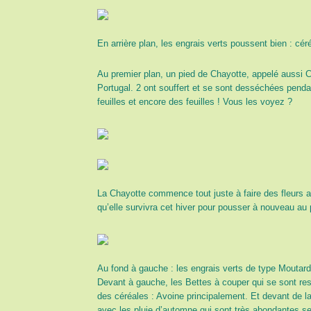
En arrière plan, les engrais verts poussent bien : 
Au premier plan, un pied de Chayotte, appelé aussi C
Portugal. 2 ont souffert et se sont desséchées pendant
feuilles et encore des feuilles ! Vous les voyez ?
La Chayotte commence tout juste à faire des fleurs
qu’elle survivra cet hiver pour pousser à nouveau au 
Au fond à gauche : les engrais verts de type Moutar
Devant à gauche, les Bettes à couper qui se sont ress
des céréales : Avoine principalement. Et devant de la
avec les pluie d’automne qui sont très abondantes ses