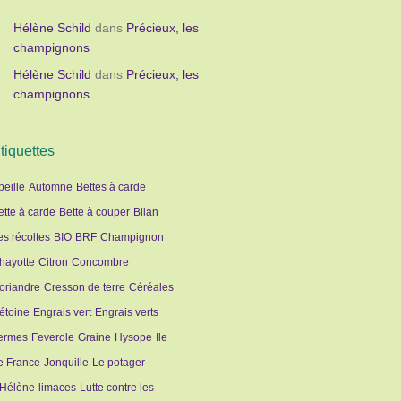
Hélène Schild
dans
Précieux, les
champignons
Hélène Schild
dans
Précieux, les
champignons
tiquettes
beille
Automne
Bettes à carde
ette à carde
Bette à couper
Bilan
es récoltes
BIO
BRF
Champignon
hayotte
Citron
Concombre
oriandre
Cresson de terre
Céréales
étoine
Engrais vert
Engrais verts
ermes
Feverole
Graine
Hysope
Ile
e France
Jonquille
Le potager
'Hélène
limaces
Lutte contre les