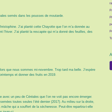
r
P
céréales semés dans les pousses de moutarde.
P
p
hristophine. J’ai planté cette Chayotte que l’on m’a donnée au
P
 l’hiver. J’ai planté la rescapée qui m’a donné des feuilles, des
T
A
A
 alors que nous sommes mi-novembre. Trop tard ma belle. J’espère
printemps et donner des fruits en 2019.
de avec un peu de Céréales que l’on ne voit pas encore émerger.
emées toutes seules l’été dernier (2017). Au milieu sur la droite,
 mâche qui a souffert de la sècheresse. Peut-être repartira-t-elle
 jours-ci.