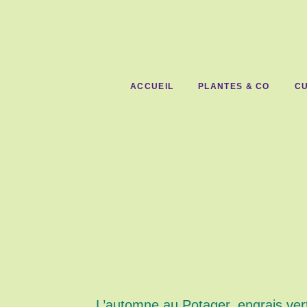
ACCUEIL
PLANTES & CO
CU
L’automne au Potager, engrais vert