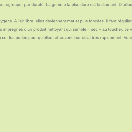
s regrouper par dureté. La gemme la plus dure est le diamant. D’ailleur
gène. A l’air libre, elles deviennent mat et plus foncées. Il faut réguli
ffons imprégnés d’un produit nettoyant qui semble « sec » au toucher. J
ffon sur les perles pour qu’elles retrouvent leur éclat très rapidement. Vo