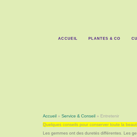
ACCUEIL
PLANTES & CO
CU
Accueil
»
Service & Conseil
» Entretenir
Quelques conseils pour conserver toute la beaut
Les gemmes ont des duretés différentes. Les gemm